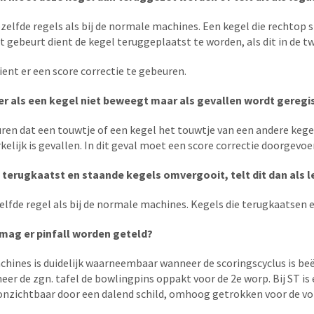
zelfde regels als bij de normale machines. Een kegel die rechtop s
t gebeurt dient de kegel teruggeplaatst te worden, als dit in de t
ient er een score correctie te gebeuren.
er als een kegel niet beweegt maar als gevallen wordt geregi
ren dat een touwtje of een kegel het touwtje van een andere kege
elijk is gevallen. In dit geval moet een score correctie doorgevo
 terugkaatst en staande kegels omvergooit, telt dit dan als l
elfde regel als bij de normale machines. Kegels die terugkaatsen
mag er pinfall worden geteld?
achines is duidelijk waarneembaar wanneer de scoringscyclus is be
er de zgn. tafel de bowlingpins oppakt voor de 2e worp. Bij ST i
onzichtbaar door een dalend schild, omhoog getrokken voor de v