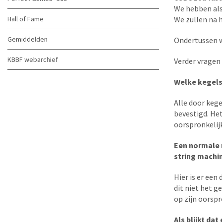
We hebben als
Hall of Fame
We zullen na 
Gemiddelden
Ondertussen w
KBBF webarchief
Verder vragen
Welke kegels 
Alle door keg
bevestigd. Het
oorspronkelij
Een normale m
string machi
Hier is er een
dit niet het g
op zijn oorspr
Als blijkt da