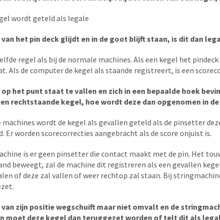
gel wordt geteld als legale
van het pin deck glijdt en in de goot blijft staan, is dit dan leg
elfde regel als bij de normale machines. Als een kegel het pindeck v
at. Als de computer de kegel als staande registreert, is een scorec
 op het punt staat te vallen en zich in een bepaalde hoek bev
 een rechtstaande kegel, hoe wordt deze dan opgenomen in de
 machines wordt de kegel als gevallen geteld als de pinsetter deze 
. Er worden scorecorrecties aangebracht als de score onjuist is.
machine is er geen pinsetter die contact maakt met de pin. Het to
nd beweegt, zal de machine dit registreren als een gevallen kegel
alen of deze zal vallen of weer rechtop zal staan. Bij stringmachi
zet.
 van zijn positie wegschuift maar niet omvalt en de stringmac
 moet deze kegel dan teruggezet worden of telt dit als legal