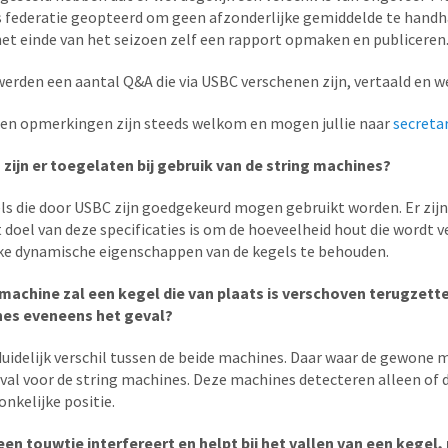
 federatie geopteerd om geen afzonderlijke gemiddelde te handh
het einde van het seizoen zelf een rapport opmaken en publiceren
erden een aantal Q&A die via USBC verschenen zijn, vertaald en we
 en opmerkingen zijn steeds welkom en mogen jullie naar
secreta
zijn er toegelaten bij gebruik van de string machines?
els die door USBC zijn goedgekeurd mogen gebruikt worden. Er zijn
 doel van deze specificaties is om de hoeveelheid hout die wordt 
ke dynamische eigenschappen van de kegels te behouden.
achine zal een kegel die van plaats is verschoven terugzetten
nes eveneens het geval?
 duidelijk verschil tussen de beide machines. Daar waar de gewone
eval voor de string machines. Deze machines detecteren alleen of d
onkelijke positie.
t een touwtje interfereert en helpt bij het vallen van een keg