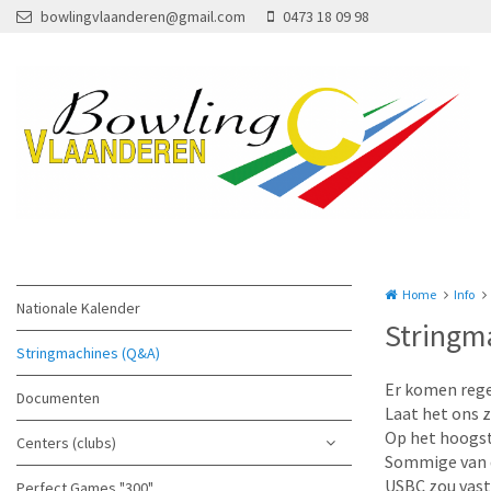
Overslaan en naar de inhoud gaan
bowlingvlaanderen@gmail.com
0473 18 09 98
Home
Info
Nationale Kalender
Stringm
Stringmachines (Q&A)
Er komen rege
Documenten
Laat het ons z
Op het hoogst
Centers (clubs)
Sommige van de
USBC zou vastg
Perfect Games "300"