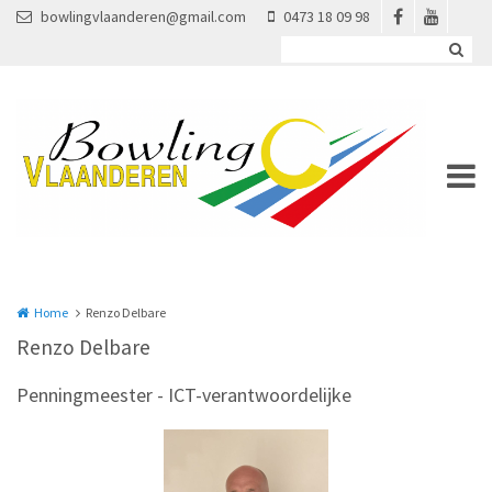
Overslaan en naar de inhoud gaan
bowlingvlaanderen@gmail.com
0473 18 09 98
Home
Renzo Delbare
Renzo Delbare
Penningmeester - ICT-verantwoordelijke