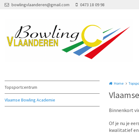
Overslaan en naar de inhoud gaan
bowlingvlaanderen@gmail.com
0473 18 09 98
Home
Topspo
Topsportcentrum
Vlaamse
Vlaamse Bowling Academie
Binnenkort vin
Of je nu je ee
kwalitatief e